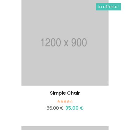
In offerta!
Simple Chair
Aggiungi al carrello
Valutato
56,00
€
35,00
€
4.50
su
5