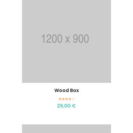
Wood Box
Aggiungi al carrello
Valutato
29,00
€
4.00
su
5