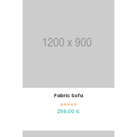
Fabric Sofa
Aggiungi al carrello
Valutato
259,00
€
5.00
su 5