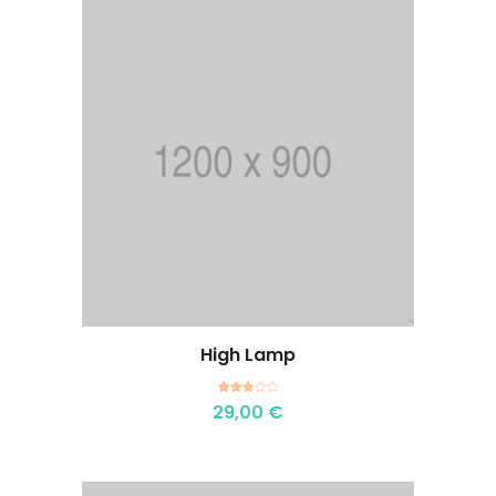
High Lamp
Aggiungi al carrello
Valutato
29,00
€
3.00
su 5